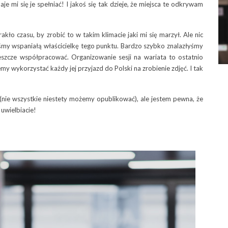
aje mi się je spełniać! I jakoś się tak dzieje, że miejsca te odkrywam
akło czasu, by zrobić to w takim klimacie jaki mi się marzył. Ale nic
łyśmy wspaniałą właścicielkę tego punktu. Bardzo szybko znalazłyśmy
eszcze współpracować. Organizowanie sesji na wariata to ostatnio
emy wykorzystać każdy jej przyjazd do Polski na zrobienie zdjęć. I tak
(nie wszystkie niestety możemy opublikować), ale jestem pewna, że
 uwielbiacie!