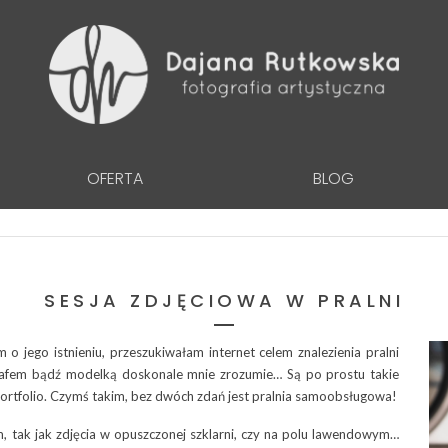
OFERTA
BLOG
SESJA ZDJĘCIOWA W PRALNI
m o jego istnieniu, przeszukiwałam internet celem znalezienia pralni
grafem bądź modelką doskonale mnie zrozumie… Są po prostu takie
portfolio. Czymś takim, bez dwóch zdań jest pralnia samoobsługowa!
m, tak jak zdjęcia w opuszczonej szklarni, czy na polu lawendowym…