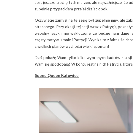
Jest jeszcze trochę tych marzeń, ale najważniejsze, że ud
zupełnie przypadkiem przejeżdżając obok.
Oczywiście zamysł na tę sesję był zupełnie inny, ale zabr
straconego. Przy okazji tej sesji wraz z Patrycją pozna
wspólny język i nie wykluczone, że będzie nam dane j
częsty motyw u mnie i Patrycji. Wynika to z faktu, że chc
z wielkich planów wychodzi wielki spontan!
Dziś pokażę Wam tylko kilka wybranych kadrów z sesji 
Wam się spodobają! W końcu jest na nich Patrycja, którą
Speed Queen Katowice