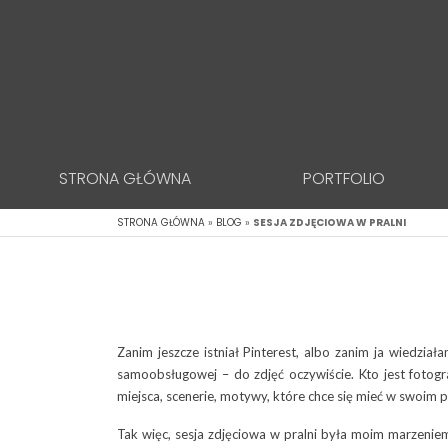
STRONA GŁÓWNA
PORTFOLIO
STRONA GŁÓWNA
»
BLOG
»
SESJA ZDJĘCIOWA W PRALNI
Zanim jeszcze istniał Pinterest, albo zanim ja wiedziała
samoobsługowej – do zdjęć oczywiście. Kto jest foto
miejsca, scenerie, motywy, które chce się mieć w swoim 
Tak więc, sesja zdjęciowa w pralni była moim marzenie